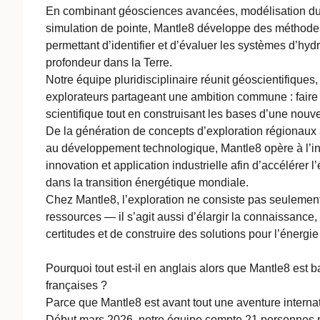
En combinant géosciences avancées, modélisation du 
simulation de pointe, Mantle8 développe des méthode
permettant d’identifier et d’évaluer les systèmes d’hy
profondeur dans la Terre.
Notre équipe pluridisciplinaire réunit géoscientifiques, 
explorateurs partageant une ambition commune : faire
scientifique tout en construisant les bases d’une nouve
De la génération de concepts d’exploration régionaux à 
au développement technologique, Mantle8 opère à l’in
innovation et application industrielle afin d’accélérer
dans la transition énergétique mondiale.
Chez Mantle8, l’exploration ne consiste pas seulement
ressources — il s’agit aussi d’élargir la connaissance,
certitudes et de construire des solutions pour l’énergi
Pourquoi tout est-il en anglais alors que Mantle8 est
françaises ?
Parce que Mantle8 est avant tout une aventure interna
Début mars 2026, notre équipe compte 21 personnes re