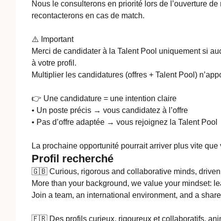
Nous le consulterons en priorité lors de l’ouverture d
recontacterons en cas de match.
⚠️ Important
Merci de candidater à la Talent Pool uniquement si au
à votre profil.
Multiplier les candidatures (offres + Talent Pool) n’appo
👉 Une candidature = une intention claire
• Un poste précis → vous candidatez à l’offre
• Pas d’offre adaptée → vous rejoignez la Talent Pool
La prochaine opportunité pourrait arriver plus vite que
Profil recherché
🇬🇧 Curious, rigorous and collaborative minds, driven 
More than your background, we value your mindset: lea
Join a team, an international environment, and a sha
🇫🇷 Des profils curieux, rigoureux et collaboratifs, ani