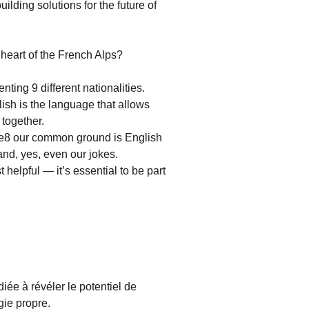
ding solutions for the future of
 heart of the French Alps?
ting 9 different nationalities.
lish is the language that allows
 together.
le8 our common ground is English
nd, yes, even our jokes.
t helpful — it’s essential to be part
iée à révéler le potentiel de
ie propre.